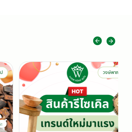
วงษ์พาณิชย์