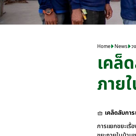
Home
News
วง
เคล็
ภายใ
🧺
เคล็ดลับกา
การแยกขยะเรื่องใ
ขยะภายในบ้านขอ