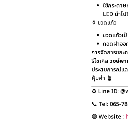
ใช้กระดาษ
LED นำไปรี
⚱️ ขวดแก้ว
ขวดแก้วเป
ถอดฝาออก 
การจัดการขยะภา
รีไซเคิล
วงษ์พาณ
ประสบการณ์และค
คุ้มค่า 🪴
♻️ Line ID: @
📞 Tel: 065-7
🟢 Website :