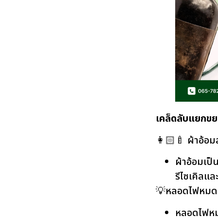
เคล็ดลับแยกขย
👩🏻‍🍼 ผ้าอ้อมส
ผ้าอ้อมเป็
รีไซเคิลแล
💡หลอดไฟหมดอ
หลอดไฟหม