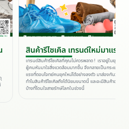
สินค้ารีไซเคิล เทรนด์ใหม่มาแรง !
ว
เทรนด์สินค้ารีไซเคิลที่คุณไม่ควรพลาด ! เราอยู่ในยุคที่
ผู้คนหันมาใจสิ่งแวดล้อมมากขึ้น จึงกลายเป็นกระแสมา
เ
แรงที่ตอบโจทย์คนยุคใหม่ได้อย่างลงตัว มาส่องกันว่า
เ
ทำไมสินค้ารีไซเคิลถึงได้นิยมขนาดนี้ และจะมีสินค้าอะไร
เ
บ้างที่โดนใจสายรักษ์โลกในช่วงนี้
อ