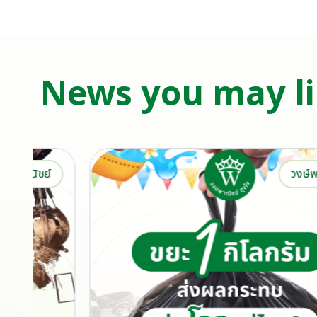
News you may l
์
วงษ์พาณิชย์