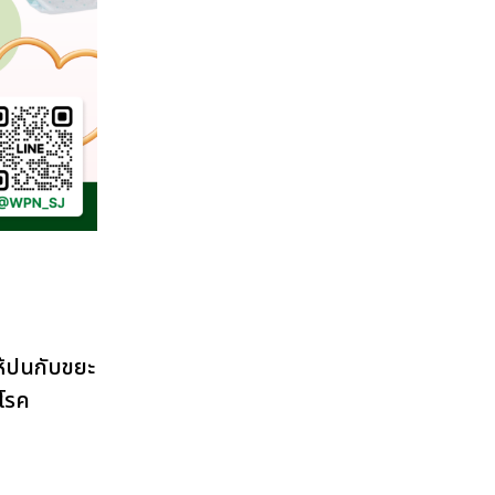
ให้ปนกับขยะ
อโรค