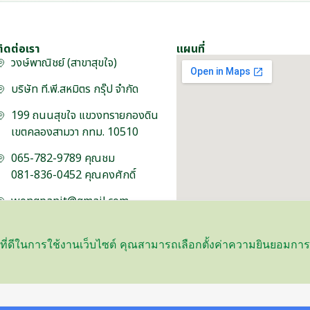
ติดต่อเรา
แผนที่
วงษ์พาณิชย์ (สาขาสุขใจ)
บริษัท ที.พี.สหมิตร กรุ๊ป จำกัด
199 ถนนสุขใจ แขวงทรายกองดิน
เขตคลองสามวา กทม. 10510
065-782-9789 คุณชม
081-836-0452 คุณคงศักดิ์
wongpanit@gmail.com
์ที่ดีในการใช้งานเว็บไซต์ คุณสามารถเลือกตั้งค่าความยินยอมการใช
© 2025 T.P. SahaMit Group | All Rights Reserved | Powered